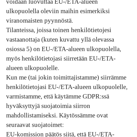
voidaan luovuttaa EU-/ETA-alueen
ulkopuolella oleviin maihin esimerkiksi
viranomaisten pyynnöstä.
Tilanteissa, joissa toinen henkilötietojesi
vastaanottaja (kuten kuvattu yllä olevassa
osiossa 5) on EU-/ETA-alueen ulkopuolella,
myös henkilötietojasi siirretään EU-/ETA-
alueen ulkopuolelle.
Kun me (tai jokin toimittajistamme) siirrämme
henkilötietojasi EU-/ETA-alueen ulkopuolelle,
varmistamme, että käytämme GDPR:ssä
hyväksyttyjä suojatoimia siirron
mahdollistamiseksi. Käytössämme ovat
seuraavat suojatoimet:
EU-komission päätös siitä, että EU-/ETA-