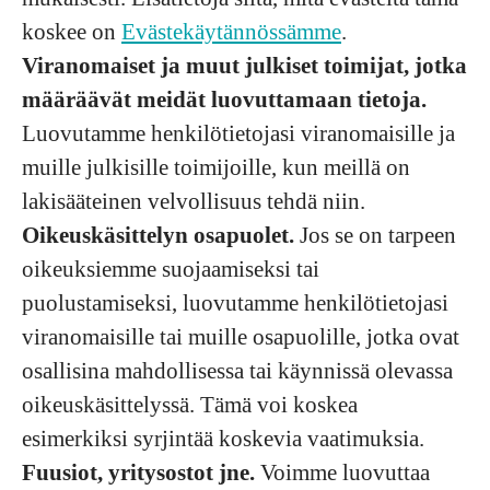
koskee on
Evästekäytännössämme
.
Viranomaiset ja muut julkiset toimijat, jotka
määräävät meidät luovuttamaan tietoja.
Luovutamme henkilötietojasi viranomaisille ja
muille julkisille toimijoille, kun meillä on
lakisääteinen velvollisuus tehdä niin.
Oikeuskäsittelyn osapuolet.
Jos se on tarpeen
oikeuksiemme suojaamiseksi tai
puolustamiseksi, luovutamme henkilötietojasi
viranomaisille tai muille osapuolille, jotka ovat
osallisina mahdollisessa tai käynnissä olevassa
oikeuskäsittelyssä. Tämä voi koskea
esimerkiksi syrjintää koskevia vaatimuksia.
Fuusiot, yritysostot jne.
Voimme luovuttaa